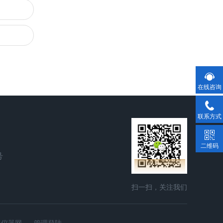
在线咨询
联系方式
二维码
号
扫一扫，关注我们