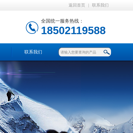
返回首页
|
联系我们
全国统一服务热线：
18502119588
联系我们