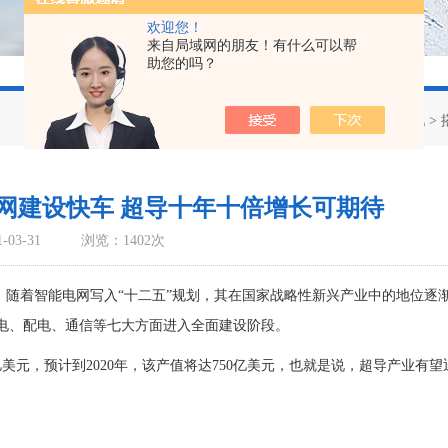
欢迎您！
来自局域网的朋友！有什么可以帮
助您的吗？
您当前的位置：
首页
>
新闻资讯
>
网建设快车 超导十年十倍增长可期待
03-31
浏览：1402次
，随着智能电网写入“十二五”规划，其在国家战略性新兴产业中的地位逐
、变电、配电、通信等七大方面进入全面建设阶段。
亿美元，预计到2020年，该产值将达750亿美元，也就是说，超导产业有望