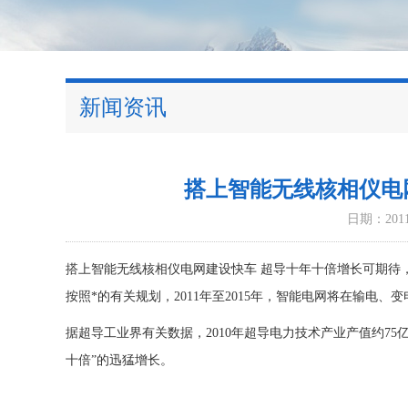
新闻资讯
搭上智能无线核相仪电
日期：2011-
搭上智能无线核相仪电网建设快车 超导十年十倍增长可期待
按照*的有关规划，2011年至2015年，智能电网将在输电
据超导工业界有关数据，2010年超导电力技术产业产值约75
十倍”的迅猛增长。