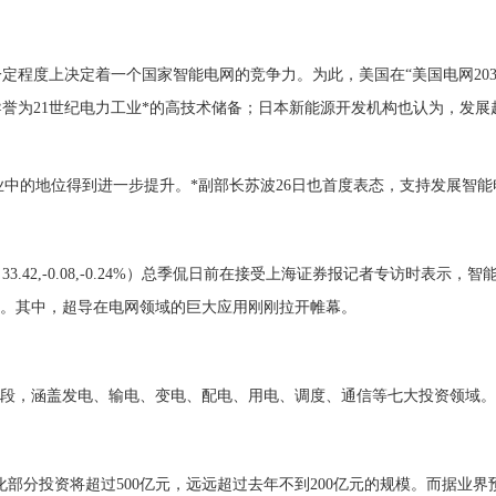
程度上决定着一个国家智能电网的竞争力。为此，美国在“美国电网203
誉为21世纪电力工业*的高技术储备；日本新能源开发机构也认为，发展超
业中的地位得到进一步提升。*副部长苏波26日也首度表态，支持发展智能
2,-0.08,-0.24%）总季侃日前在接受上海证券报记者专访时表示，智
期。其中，超导在电网领域的巨大应用刚刚拉开帷幕。
建设阶段，涵盖发电、输电、变电、配电、用电、调度、通信等七大投资领域。
化部分投资将超过500亿元，远远超过去年不到200亿元的规模。而据业界