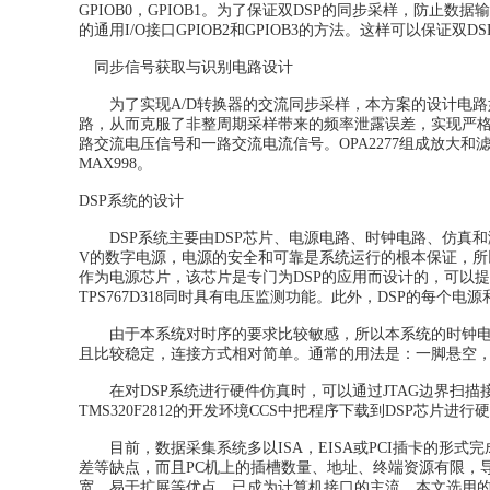
GPIOB0，GPIOB1。为了保证双DSP的同步采样，防止数
的通用I/O接口GPIOB2和GPIOB3的方法。这样可以保证双
同步信号获取与识别电路设计
为了实现A/D转换器的交流同步采样，本方案的设计电路如图5
路，从而克服了非整周期采样带来的频率泄露误差，实现严格
路交流电压信号和一路交流电流信号。OPA2277组成放大和
MAX998。
DSP系统的设计
DSP系统主要由DSP芯片、电源电路、时钟电路、仿真和测试电
V的数字电源，电源的安全和可靠是系统运行的根本保证，所以需要将常
作为电源芯片，该芯片是专门为DSP的应用而设计的，可以提供3.
TPS767D318同时具有电压监测功能。此外，DSP的每个
由于本系统对时序的要求比较敏感，所以本系统的时钟电路选
且比较稳定，连接方式相对简单。通常的用法是：一脚悬空
在对DSP系统进行硬件仿真时，可以通过JTAG边界扫描
TMS320F2812的开发环境CCS中把程序下载到DSP芯片进行
目前，数据采集系统多以ISA，EISA或PCI插卡的形
差等缺点，而且PC机上的插槽数量、地址、终端资源有限，
宽、易于扩展等优点，已成为计算机接口的主流。本文选用的U