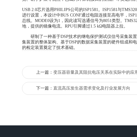
USB 2.0芯片选用PHILIPS公司的ISP1581。ISP1581与T
进行设置，本设计中BUS CONF通过电阻连接至高电平，ISP1
总线。MODE0设为1，因此读写选通信号为8051类型。TMS320F
地，提供的镜像电流。RPU引脚通过1.5 kΩ电阻器上拉。
研制了一种基于DSP技术的继电保护测试仪信号采集装置
集装置的整体架构、基于DSP的数据采集装置的硬件组成和
的检定装置奠定了技术基础。
上一篇：
变压器容量及其阻抗电压关系在实际中的应
下一篇：
直流高压发生器需求变化及行业发展方向