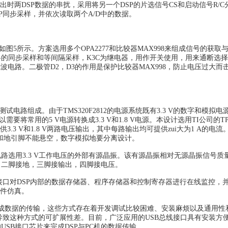
据输出时两DSP数据的串扰，采用将另一个DSP的片选信号CS和启动信号R/C
DSP同步采样，并依次读取两个A/D中的数据。
所示。方案选用多个OPA2277和比较器MAX998来组成信号的获取
的同步采样和等间隔采样，K3C为继电器，用作开关使用，用来通断选
滤波电路。二极管D2，D3的作用是保护比较器MAX998，防止电压过大而
路组成。由于TMS320F2812的电源系统既有3.3 V的数字和模拟电源
用的5 V电源转换成3.3 V和1.8 V电源。本设计选用TI公司的TPS7
3 V和1.8 V两路电压输出，其中每路输出均可提供zui大为1 A的电流
电源和地引脚不能悬空，数字模拟地要分离设计。
用3.3 V工作电压的外部有源晶振。该有源晶振相对无源晶振信号质
，二脚接地，三脚接输出，四脚接电压。
接口对DSP内部的数据存储器、程序存储器和控制寄存器进行在线监控，
硬件仿真。
式完成数据的传输，这些方式存在着开发调试比较困难、安装麻烦以及通用性
导致这种方式的可扩展性差。目前，广泛应用的USB总线接口具有安装方
SB接口芯片来完成DSP与PC机的数据传输。