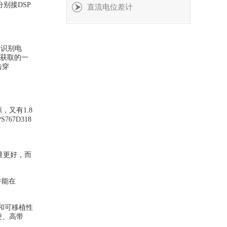
分别接DSP
直流电位差计
与识别电
择获取的一
击穿
，又有1.8
67D318
。
量更好，而
并能在
和可移植性
便、高带