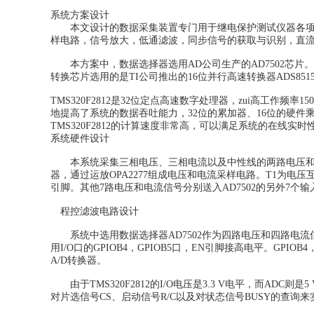
系统方案设计
本文设计的数据采集装置专门用于继电保护测试仪器各项数
样电路，信号放大，低通滤波，同步信号的获取与识别，直流
本方案中，数据选择器选用AD公司生产的AD7502芯片。A
转换芯片选用的是TI公司推出的16位并行高速转换器ADS8515
TMS320F2812是32位定点高速数字处理器，zui高工作
地提高了系统的数据吞吐能力，32位的累加器、16位的硬
TMS320F2812的计算速度非常高，可以满足系统的在线实时
系统硬件设计
本系统采集三相电压、三相电流以及中性线的两路电压和电
器，通过运放OPA2277组成电压和电流采样电路。T1为电压互
引脚。其他7路电压和电流信号分别送入AD7502的另外7个输
程控滤波电路设计
系统中选用数据选择器AD7502作为四路电压和四路电流信号的
用I/O口的GPIOB4，GPIOB5口，EN引脚接高电平。GPI
A/D转换器。
由于TMS320F2812的I/O电压是3.3 V电平，而ADC则
对片选信号CS、启动信号R/C以及对状态信号BUSY的查询来实现