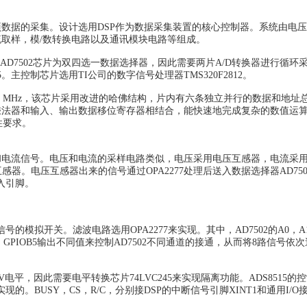
据的采集。设计选用DSP作为数据采集装置的核心控制器。系统由电压
取样，模/数转换电路以及通讯模块电路等组成。
D7502芯片为双四选一数据选择器，因此需要两片A/D转换器进行循环采
。主控制芯片选用TI公司的数字信号处理器TMS320F2812。
频率150 MHz，该芯片采用改进的哈佛结构，片内有六条独立并行的数据和地
件乘法器和输入、输出数据移位寄存器相结合，能快速地完成复杂的数值运
性要求。
流信号。电压和电流的采样电路类似，电压采用电压互感器，电流采
感器。电压互感器出来的信号通过OPA2277处理后送入数据选择器AD750
入引脚。
模拟开关。滤波电路选用OPA2277来实现。其中，AD7502的A0，A1
OB4，GPIOB5输出不同值来控制AD7502不同通道的接通，从而将8路信号依
是5 V电平，因此需要电平转换芯片74LVC245来实现隔离功能。ADS8515的
的。BUSY，CS，R/C，分别接DSP的中断信号引脚XINT1和通用I/O