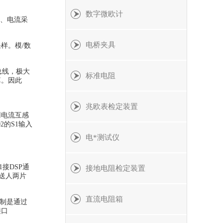
数字微欧计
、电流采
电桥夹具
样。模/数
址总线，极大
标准电阻
算。因此
兆欧表检定装置
用电流互感
2的S1输入
电*测试仪
接DSP通
接地电阻检定装置
次送人两片
直流电阻箱
控制是通过
接口