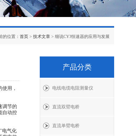
前的位置：
首页
>
技术文章
> 细说CY3恒速器的应用与发展
产品分类
的使用，
电线电缆电阻测量仪
速调节的
直流双臂电桥
能自动控
直流单臂电桥
广电气化